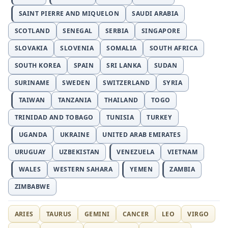
SAINT PIERRE AND MIQUELON
SAUDI ARABIA
SCOTLAND
SENEGAL
SERBIA
SINGAPORE
SLOVAKIA
SLOVENIA
SOMALIA
SOUTH AFRICA
SOUTH KOREA
SPAIN
SRI LANKA
SUDAN
SURINAME
SWEDEN
SWITZERLAND
SYRIA
TAIWAN
TANZANIA
THAILAND
TOGO
TRINIDAD AND TOBAGO
TUNISIA
TURKEY
UGANDA
UKRAINE
UNITED ARAB EMIRATES
URUGUAY
UZBEKISTAN
VENEZUELA
VIETNAM
WALES
WESTERN SAHARA
YEMEN
ZAMBIA
ZIMBABWE
ARIES
TAURUS
GEMINI
CANCER
LEO
VIRGO