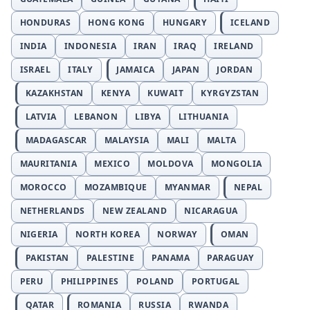
HONDURAS
HONG KONG
HUNGARY
ICELAND
INDIA
INDONESIA
IRAN
IRAQ
IRELAND
ISRAEL
ITALY
JAMAICA
JAPAN
JORDAN
KAZAKHSTAN
KENYA
KUWAIT
KYRGYZSTAN
LATVIA
LEBANON
LIBYA
LITHUANIA
MADAGASCAR
MALAYSIA
MALI
MALTA
MAURITANIA
MEXICO
MOLDOVA
MONGOLIA
MOROCCO
MOZAMBIQUE
MYANMAR
NEPAL
NETHERLANDS
NEW ZEALAND
NICARAGUA
NIGERIA
NORTH KOREA
NORWAY
OMAN
PAKISTAN
PALESTINE
PANAMA
PARAGUAY
PERU
PHILIPPINES
POLAND
PORTUGAL
QATAR
ROMANIA
RUSSIA
RWANDA