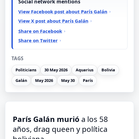
Social network mentions
View Facebook post about París Galán
View X post about París Galán
Share on Facebook
Share on Twitter
TAGS
Politicians
30 May 2026
Aquarius
Bolivia
Galán
May 2026
May 30
París
París Galán murió
a los 58
años, drag queen y política
boliviana.