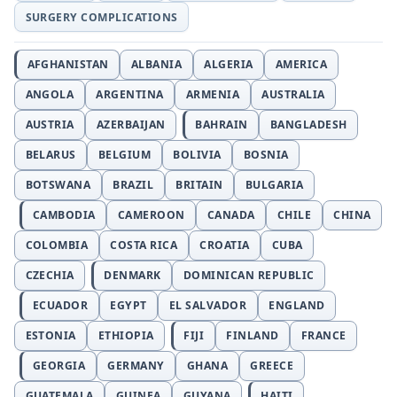
SURGERY COMPLICATIONS
AFGHANISTAN
ALBANIA
ALGERIA
AMERICA
ANGOLA
ARGENTINA
ARMENIA
AUSTRALIA
AUSTRIA
AZERBAIJAN
BAHRAIN
BANGLADESH
BELARUS
BELGIUM
BOLIVIA
BOSNIA
BOTSWANA
BRAZIL
BRITAIN
BULGARIA
CAMBODIA
CAMEROON
CANADA
CHILE
CHINA
COLOMBIA
COSTA RICA
CROATIA
CUBA
CZECHIA
DENMARK
DOMINICAN REPUBLIC
ECUADOR
EGYPT
EL SALVADOR
ENGLAND
ESTONIA
ETHIOPIA
FIJI
FINLAND
FRANCE
GEORGIA
GERMANY
GHANA
GREECE
GUATEMALA
GUINEA
GUYANA
HAITI