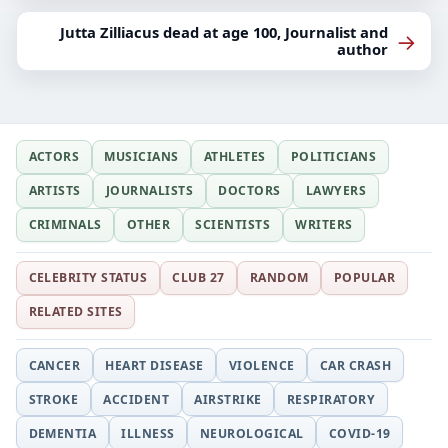
Jutta Zilliacus dead at age 100, Journalist and
→
author
ACTORS
MUSICIANS
ATHLETES
POLITICIANS
ARTISTS
JOURNALISTS
DOCTORS
LAWYERS
CRIMINALS
OTHER
SCIENTISTS
WRITERS
CELEBRITY STATUS
CLUB 27
RANDOM
POPULAR
RELATED SITES
CANCER
HEART DISEASE
VIOLENCE
CAR CRASH
STROKE
ACCIDENT
AIRSTRIKE
RESPIRATORY
DEMENTIA
ILLNESS
NEUROLOGICAL
COVID-19