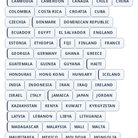
CAMBODIA
CAMEROON
CANADA
CHILE
CHINA
COLOMBIA
COSTA RICA
CROATIA
CUBA
CZECHIA
DENMARK
DOMINICAN REPUBLIC
ECUADOR
EGYPT
EL SALVADOR
ENGLAND
ESTONIA
ETHIOPIA
FIJI
FINLAND
FRANCE
GEORGIA
GERMANY
GHANA
GREECE
GUATEMALA
GUINEA
GUYANA
HAITI
HONDURAS
HONG KONG
HUNGARY
ICELAND
INDIA
INDONESIA
IRAN
IRAQ
IRELAND
ISRAEL
ITALY
JAMAICA
JAPAN
JORDAN
KAZAKHSTAN
KENYA
KUWAIT
KYRGYZSTAN
LATVIA
LEBANON
LIBYA
LITHUANIA
MADAGASCAR
MALAYSIA
MALI
MALTA
MAURITANIA
MEXICO
MOLDOVA
MONGOLIA