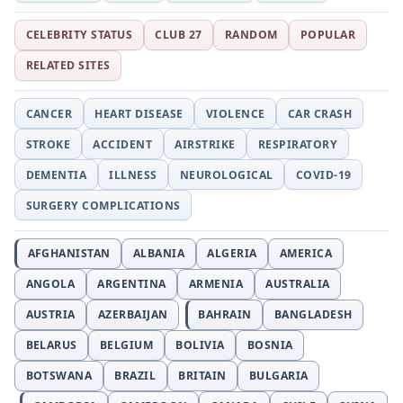
CELEBRITY STATUS
CLUB 27
RANDOM
POPULAR
RELATED SITES
CANCER
HEART DISEASE
VIOLENCE
CAR CRASH
STROKE
ACCIDENT
AIRSTRIKE
RESPIRATORY
DEMENTIA
ILLNESS
NEUROLOGICAL
COVID-19
SURGERY COMPLICATIONS
AFGHANISTAN
ALBANIA
ALGERIA
AMERICA
ANGOLA
ARGENTINA
ARMENIA
AUSTRALIA
AUSTRIA
AZERBAIJAN
BAHRAIN
BANGLADESH
BELARUS
BELGIUM
BOLIVIA
BOSNIA
BOTSWANA
BRAZIL
BRITAIN
BULGARIA