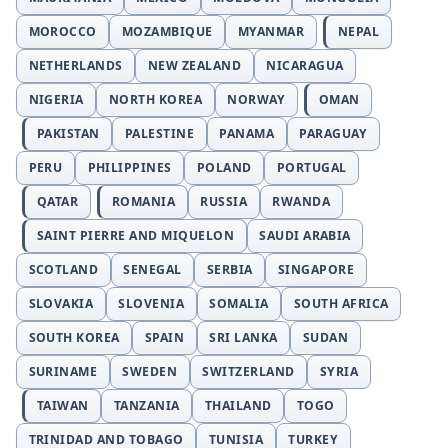
MOROCCO
MOZAMBIQUE
MYANMAR
NEPAL
NETHERLANDS
NEW ZEALAND
NICARAGUA
NIGERIA
NORTH KOREA
NORWAY
OMAN
PAKISTAN
PALESTINE
PANAMA
PARAGUAY
PERU
PHILIPPINES
POLAND
PORTUGAL
QATAR
ROMANIA
RUSSIA
RWANDA
SAINT PIERRE AND MIQUELON
SAUDI ARABIA
SCOTLAND
SENEGAL
SERBIA
SINGAPORE
SLOVAKIA
SLOVENIA
SOMALIA
SOUTH AFRICA
SOUTH KOREA
SPAIN
SRI LANKA
SUDAN
SURINAME
SWEDEN
SWITZERLAND
SYRIA
TAIWAN
TANZANIA
THAILAND
TOGO
TRINIDAD AND TOBAGO
TUNISIA
TURKEY