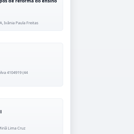
pos de reforma do ensino
, Ivânia Paula Freitas
ilva 4104919 (44
l
Miriã Lima Cruz