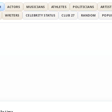
H
ACTORS
MUSICIANS
ATHLETES
POLITICIANS
ARTIST
WRITERS
CELEBRITY STATUS
CLUB 27
RANDOM
POPU
ção Lima