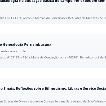
 sociologia na educação básica do campo: reflexões em tem
sil”. Em: UCHOA, Antonio Marcos da Conceição; LIMA, Átila de Menezes; SENA
 de Genealogia Pernambucana
nambucana.com.br
ado #105185. + 184 ii. Maria da Conceição Lima 4105181. Benedito José da S
Sinais: Reflexões sobre Bilinguismo, Libras e Serviço Socia
s Soares de Oliveira Jaqueline Conceição Lima Sara Araújo da Silva Vitória 