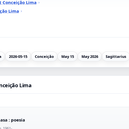
t Conceição Lima
ição Lima
a
2026-05-15
Conceição
May 15
May 2026
Sagittarius
nceição Lima
casa : poesia
o, 1961-