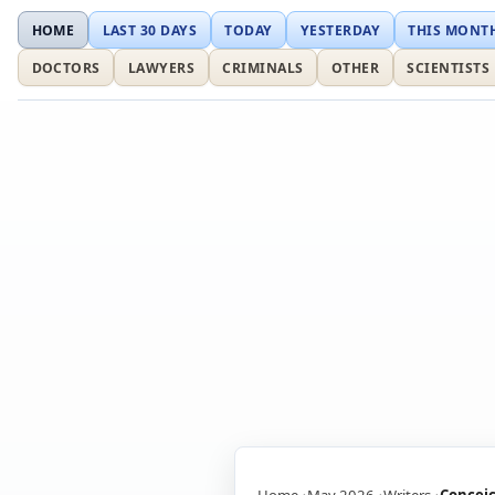
HOME
LAST 30 DAYS
TODAY
YESTERDAY
THIS MONT
DOCTORS
LAWYERS
CRIMINALS
OTHER
SCIENTISTS
Home
May 2026
Writers
Concei