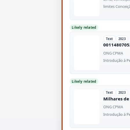
limites Concei
Likely related
Text
2023
0011480705
ONG CPMA
Introdução à P
Likely related
Text
2023
Milhares de
ONG CPMA
Introdução à P