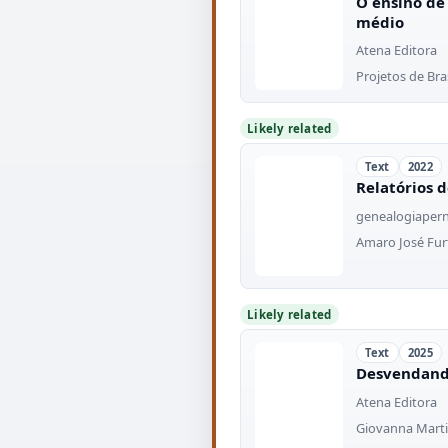
O ensino de
médio
Atena Editora
Projetos de Bra
Likely related
Text
2022
Relatórios
genealogiaper
Amaro José Furt
Likely related
Text
2025
Desvendando 
Atena Editora
Giovanna Martin