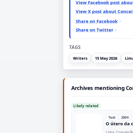
View Facebook post abou
View X post about Conce
Share on Facebook
Share on Twitter
TAGS
Writers
15 May 2026
Lim
Archives mentioning Co
Likely related
Text
2004
O útero da 
Lima, Conceiçã